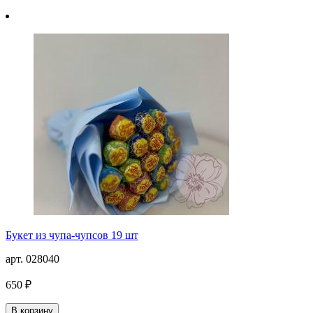
Букет из чупа-чупсов 19 шт
арт. 028040
650 ₽
В корзину