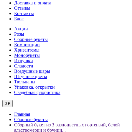
Доставка и оплата
Отзывы
Контакты
Блог
Акции
Розы
Сборные букеты
Композиции
Хризантемы
Монобукеты
Игрушки
Сладости
Воздушные шары
Штучные цветы
Тюльпаны
Упаковка, открытки
Свадебная флористика
0 ₽
Главная
Сборные букеты
Сборный букет из 3 разноцветных гортензий, белой
альстромерии и брунии...