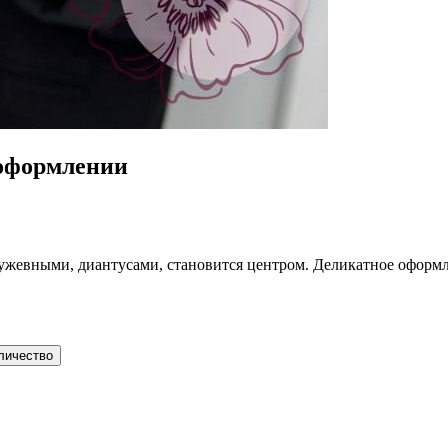
 оформлении
ружевными, диантусами, становится центром. Деликатное оформл
личество