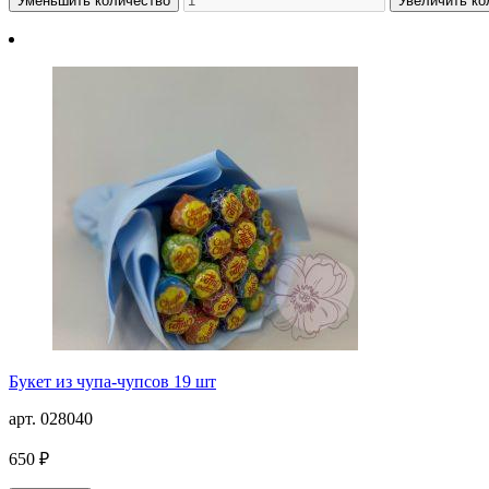
Уменьшить количество
Увеличить ко
Букет из чупа-чупсов 19 шт
арт. 028040
650 ₽