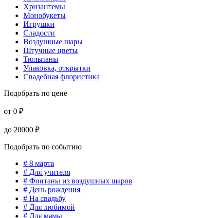
Хризантемы
Монобукеты
Игрушки
Сладости
Воздушные шары
Штучные цветы
Тюльпаны
Упаковка, открытки
Свадебная флористика
Подобрать по цене
от
0
₽
до
20000
₽
Подобрать по событию
# 8 марта
# Для учителя
# Фонтаны из воздушных шаров
# День рождения
# На свадьбу
# Для любимой
# Для мамы